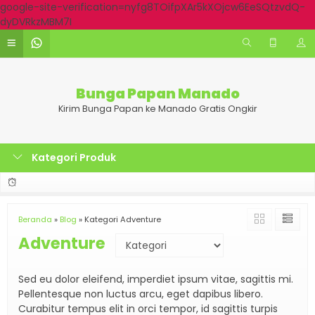
google-site-verification=nyfg8TOifpXAr5kXOjcw6EeSQtzvdQ-
dyDVRkzMBM7I
Bunga Papan Manado
Kirim Bunga Papan ke Manado Gratis Ongkir
Kategori Produk
Beranda
»
Blog
» Kategori Adventure
Adventure
Sed eu dolor eleifend, imperdiet ipsum vitae, sagittis mi.
Pellentesque non luctus arcu, eget dapibus libero.
Curabitur tempus elit in orci tempor, id sagittis turpis