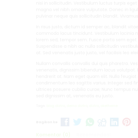
nisi in sollicitudin. Vestibulum luctus turpis eg
magna vel nibh ornare vulputate. Donec in ligula
pulvinar neque quis sollicitudin blandit. Vivam
In risus justo, dictum id semper ac, blandit vitae
commodo lacus tincidunt. Vestibulum lacinia null
lorem sed, tempor sem. Fusce porta sem eget c
Suspendisse a nibh ac nulla sollicitudin vestibu
at. Sed venenatis justo justo, vel facilisis leo el
Nullam convallis convallis dui quis pharetra. Ve
venenatis, dignissim bibendum lacus volutpat. In 
hendrerit at. Nam eget quam elit. Nulla feugia
condimentum leo sagittis varius. Integer sed fi
ultrices posuere cubilia curae; Nunc tempus nul
sed dignissim at, venenatis eu justo.
Tags:
blog diztro
,
demo diztro
,
diztro
,
oketheme
Bagikan ke
Komentar (0)
Rekomendasi