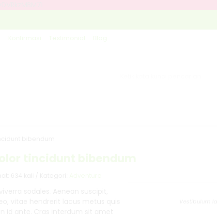
dyDVRkzMBM7I
g
Konfirmasi
Testimonial
Blog
tincidunt bibendum
dolor tincidunt bibendum
t: 634 kali / Kategori:
Adventure
 viverra sodales. Aenean suscipit,
 leo, vitae hendrerit lacus metus quis
Vestibulum la
non id ante. Cras interdum sit amet