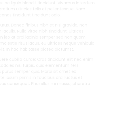
arcu ac ligula blandit tincidunt. Vivamus interdum
pretium ultricies felis et pellentesque. Nam
cenas tincidunt tincidunt odio.
 purus. Donec finibus nibh et nisi gravida, non
culis. Nulla vitae nibh tincidunt, ultrices
n leo at orci lacinia semper sed non quam.
molestie risus lacus, eu ultrices neque vehicula
velit. In hac habitasse platea dictumst.
uere cubilia curae; Cras tincidunt elit nec enim
 sodales nisi turpis, quis elementum felis
 purus semper quis. Morbi sit amet ex
te ipsum primis in faucibus orci luctus et
pibus consequat. Phasellus mi massa, pharetra