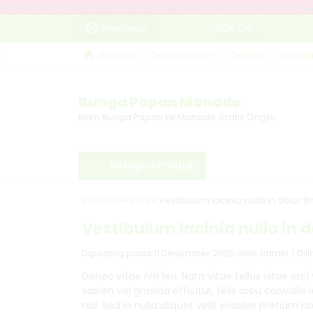
google-site-verification=nyfg8TOifpXAr5kXOjcw6EeSQtzvdQ-
Whatsapp
BDK-016....
HOT ITEM
Beranda
Cek Biaya Kirim
Cek Resi
Katalo
BDK-024....
BSK-011....
Bunga Papan Manado
BDK-018....
Kirim Bunga Papan ke Manado Gratis Ongkir
BSK-010....
Kategori Produk
BSK-006....
BSK-002....
Beranda
»
Blog
»
Vestibulum lacinia nulla in dolor 
Vestibulum lacinia nulla in 
BDK-005....
Diposting pada 11 Desember 2020 oleh admin / Diliha
Donec vitae nisl leo. Nam vitae tellus vitae orci
sapien vel gravida efficitur, felis arcu convallis
nisi. Sed in nulla aliquet velit sodales pretium 