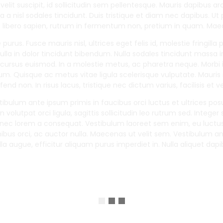
et velit suscipit, id sollicitudin sem pellentesque. Mauris dapibus 
 a nisl sodales tincidunt. Duis tristique et diam nec dapibus. Ut 
us libero sapien, rutrum in fermentum non, pretium in quam. Mae
 purus. Fusce mauris nisl, ultrices eget felis id, molestie fringilla
a in dolor tincidunt bibendum. Nulla sodales tincidunt massa in ia
ursus euismod. In a molestie metus, ac pharetra neque. Morbi i
lum. Quisque ac metus vitae ligula scelerisque vulputate. Mauris 
eifend non. In risus lacus, tristique nec dictum varius, facilisis et 
stibulum ante ipsum primis in faucibus orci luctus et ultrices pos
volutpat orci ligula, sagittis sollicitudin leo rutrum sed. Integer
t nec lorem a consequat. Vestibulum laoreet sem enim, eu luctus
nibus orci, ac auctor nulla. Maecenas ut velit sem. Vestibulum an
la augue, efficitur aliquam purus imperdiet in. Nulla aliquet da