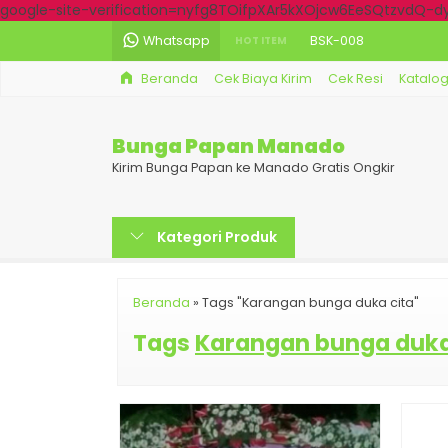
google-site-verification=nyfg8TOifpXAr5kXOjcw6EeSQtzvdQ-
Whatsapp
BSK-008
HOT ITEM
Beranda
Cek Biaya Kirim
Cek Resi
Katalo
BDK-009
BSK-009
Bunga Papan Manado
BDK-002
Kirim Bunga Papan ke Manado Gratis Ongkir
BDK-028
Kategori Produk
BSK-006
BPW-004
Beranda
»
Tags "Karangan bunga duka cita"
BDK-016
Tags
Karangan bunga duka