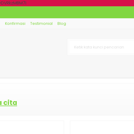
dyDVRkzMBM7I
g
Konfirmasi
Testimonial
Blog
 cita