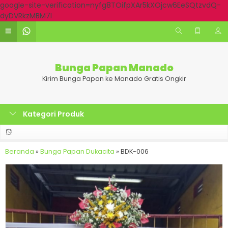
google-site-verification=nyfg8TOifpXAr5kXOjcw6EeSQtzvdQ-
dyDVRkzMBM7I
Bunga Papan Manado
Kirim Bunga Papan ke Manado Gratis Ongkir
Kategori Produk
Beranda
»
Bunga Papan Dukacita
»
BDK-006