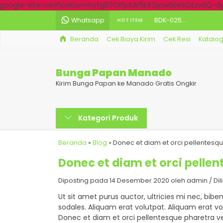
google-site-verification=nyfg8TOifpXAr5kXOjcw6EeSQtzvdQ-
Whatsapp
BDK-025....
HOT ITEM
Beranda
Cek Biaya Kirim
Cek Resi
Katalo
BSK-011....
BSK-003....
Bunga Papan Manado
BDK-029....
Kirim Bunga Papan ke Manado Gratis Ongkir
BDK-015....
Kategori Produk
BSK-006....
BPW-001....
Beranda
»
Blog
»
Donec et diam et orci pellentesqu
Donec et diam et orci pellen
BDK-012....
Diposting pada 14 Desember 2020 oleh admin / Dilihat
Ut sit amet purus auctor, ultricies mi nec, bib
sodales. Aliquam erat volutpat. Aliquam erat vol
Donec et diam et orci pellentesque pharetra ve