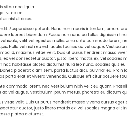
s vitae nec ligula.
et vitae ex.
s nisl ultricies.
it. Suspendisse potenti. Nunc non mauris interdum, ornare eros 
suere laoreet bibendum. Fusce non nunc eu tellus dignissim tinc
c vehicula, velit vel egestas mollis, urna ante commodo lorem, n
quis. Nulla vel nibh eu est iaculis facilisis ac vel augue. Vestib
euismod id, maximus vitae velit. Duis ut purus hendrerit massa vi
is, ex vel consectetur auctor, justo libero mattis ex, vel sodales 
In hac habitasse platea dictumst.Nulla leo nunc, sodales quis eui
Donec placerat diam sem, porta luctus arcu pulvinar eu. Proin lob
as porta erat et viverra venenatis. Quisque efficitur posuere fau
ante commodo lorem, nec vestibulum nibh velit eu quam. Phasellu
isis ac vel augue. Vestibulum ipsum metus, pharetra eu dictum quis,
s vitae velit. Duis ut purus hendrerit massa viverra cursus ege
onsectetur auctor, justo libero mattis ex, vel sodales magna elit 
itasse platea dictumst.