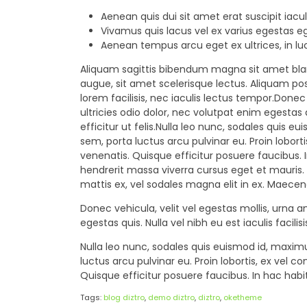
Aenean quis dui sit amet erat suscipit iaculi
Vivamus quis lacus vel ex varius egestas eg
Aenean tempus arcu eget ex ultrices, in luctu
Aliquam sagittis bibendum magna sit amet bland
augue, sit amet scelerisque lectus. Aliquam po
lorem facilisis, nec iaculis lectus tempor.Done
ultricies odio dolor, nec volutpat enim egestas 
efficitur ut felis.Nulla leo nunc, sodales quis 
sem, porta luctus arcu pulvinar eu. Proin lobort
venenatis. Quisque efficitur posuere faucibus. 
hendrerit massa viverra cursus eget et mauris. 
mattis ex, vel sodales magna elit in ex. Maecen
Donec vehicula, velit vel egestas mollis, urna 
egestas quis. Nulla vel nibh eu est iaculis facil
Nulla leo nunc, sodales quis euismod id, maximu
luctus arcu pulvinar eu. Proin lobortis, ex vel c
Quisque efficitur posuere faucibus. In hac hab
Tags:
blog diztro
,
demo diztro
,
diztro
,
oketheme