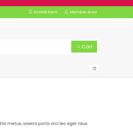
Kontak Kami
Member Area
Cari
is metus, viverra porta orci leo eget risus.