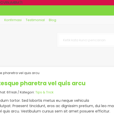
dyDVRkzMBM7I
g
Konfirmasi
Testimonial
Blog
e pharetra vel quis arcu
tesque pharetra vel quis arcu
: 611 kali / Kategori:
Tips & Trick
endum tortor. Sed lobortis metus eu neque vehicula
utpat. Praesent tincidunt, eros ac dignissim pretium, dui leo matt
l quis arcu. Vestibulum cursus sem sit amet posuere efficitur.