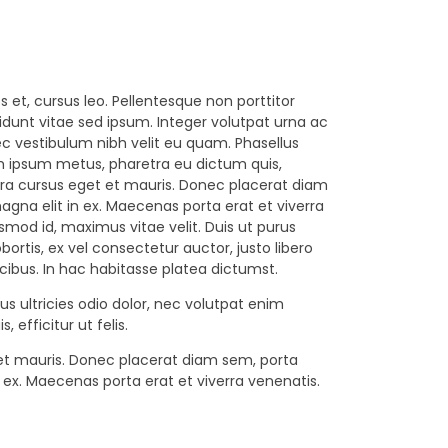
et, cursus leo. Pellentesque non porttitor
idunt vitae sed ipsum. Integer volutpat urna ac
ec vestibulum nibh velit eu quam. Phasellus
ulum ipsum metus, pharetra eu dictum quis,
verra cursus eget et mauris. Donec placerat diam
magna elit in ex. Maecenas porta erat et viverra
smod id, maximus vitae velit. Duis ut purus
ortis, ex vel consectetur auctor, justo libero
cibus. In hac habitasse platea dictumst.
s ultricies odio dolor, nec volutpat enim
 efficitur ut felis.
t et mauris. Donec placerat diam sem, porta
in ex. Maecenas porta erat et viverra venenatis.