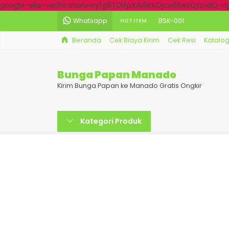
google-site-verification=nyfg8TOifpXAr5kXOjcw6EeSQtzvdQ-
Whatsapp
BSK-001
HOT ITEM
Beranda
Cek Biaya Kirim
Cek Resi
Katalo
BDK-022
BPW-006
Bunga Papan Manado
BDK-012
Kirim Bunga Papan ke Manado Gratis Ongkir
BPW-005
Kategori Produk
BPW-002
BDK-008
BDK-003